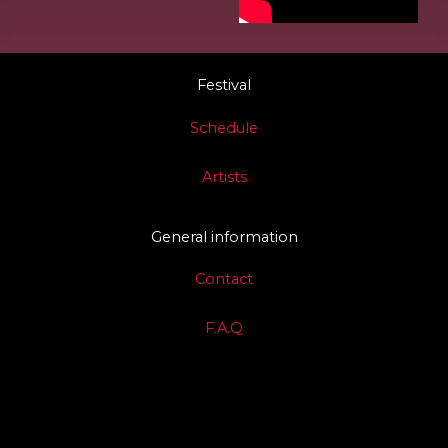
m
Festival
Schedule
Artists
General information
Contact
F.A.Q