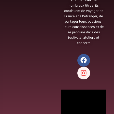
2010, et avec de
nombreux titres, ils
continuent de voyager en
France et à l’étranger, de
partager leurs passions,
leurs connaissances et de
se produire dans des
festivals, ateliers et
concerts
F
a
c
I
e
n
b
s
o
t
o
a
k
g
r
a